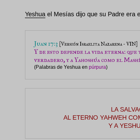
Yeshua
el Mesías dijo que su Padre era 
Juan 17:3
[Versión Israelita Nazarena - VIN]
Y de esto depende la vida eterna: que 
verdadero, y a Yahoshúa como el Mashí
(Palabras de Yeshua en 
púrpura
)
LA SALV
AL ETERNO YAHWEH CO
Y A YESH